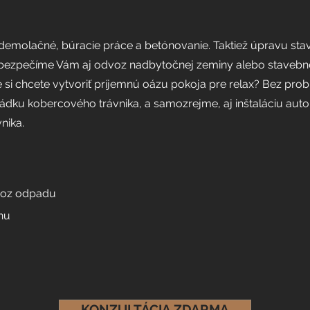
j demolačné, búracie práce a betónovanie. Taktiež úpravu s
 Zabezpečíme Vám aj odvoz nadbytočnej zeminy alebo stavebné
e si chcete vytvoriť príjemnú oázu pokoja pre relax? Bez 
ádku kobercového trávnika, a samozrejme, aj inštaláciu aut
vnika.
voz odpadu
nu
KONZULTÁCIA ZDARMA