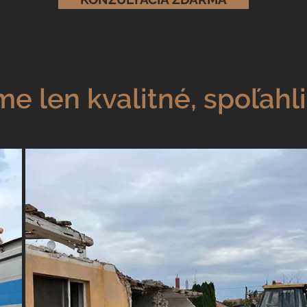
e len kvalitné, spoľahli