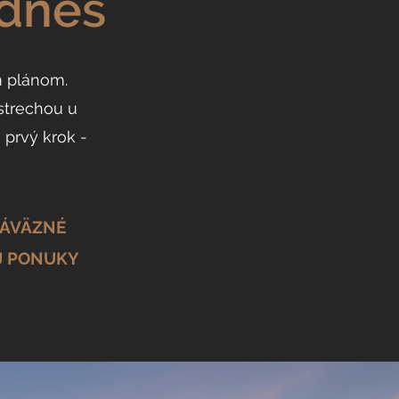
 dnes
m plánom.
strechou u
 prvý krok -
ZÁVÄZNÉ
J PONUKY