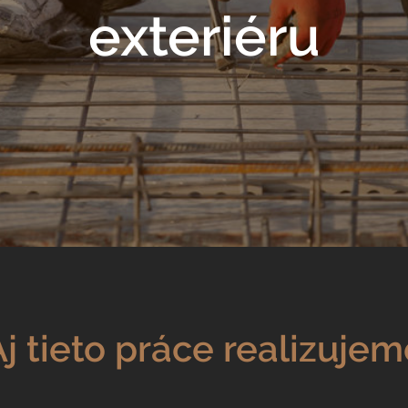
exteriéru
Aj tieto práce realizujem