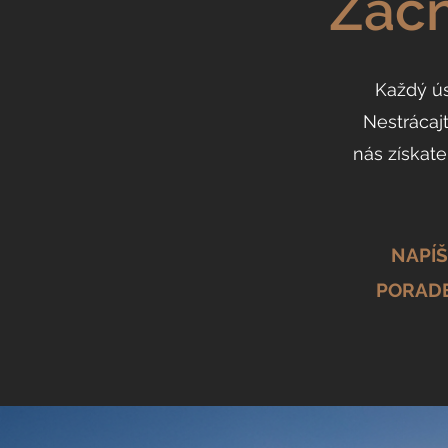
Začn
Každý ú
Nestrácaj
nás získate
NAPÍŠ
PORADE