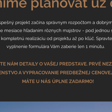
ime plánovať už
spešný projekt začína správnym rozpočtom a dobrý
te mesiace hľadaním rôznych majstrov - pod jednou 
 kompletnú realizáciu od projektu až po kľúč. Spravte
vyplnenie formulára Vám zaberie len 1 minútu.
TE NÁM DETAILY O VAŠEJ PREDSTAVE. PRVÉ NE
NSTVO A VYPRACOVANIE PREDBEŽNEJ CENOVE
MÁTE U NÁS ÚPLNE ZADARMO!