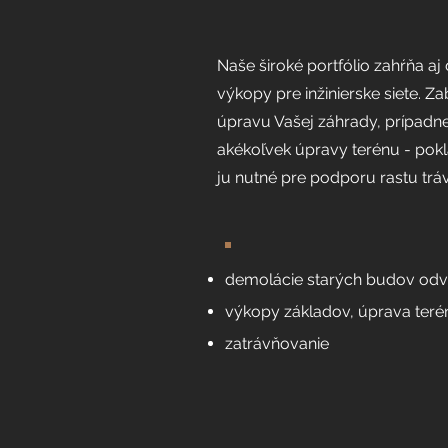
Naše široké portfólio zahŕňa a
výkopy pre inžinierske siete.
úpravu Vašej záhrady, prípadn
akékoľvek úpravy terénu - pokl
ju nutné pre podporu rastu trá
demolácie starých budov od
výkopy základov, úprava teré
zatrávňovanie