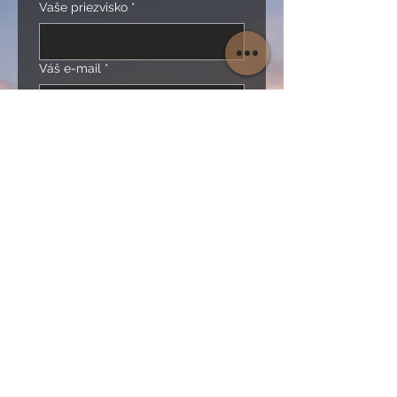
Vaše priezvisko
*
Váš e-mail
*
Vaše telefónne číslo
*
Vaša otázka
*
Súhlasím so spracovaním 
osobných údajov
*
Odoslať