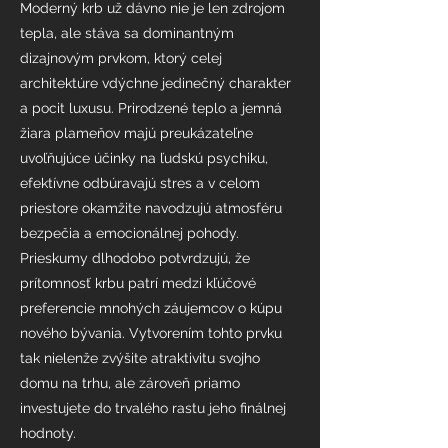
Moderný krb už dávno nie je len zdrojom
tepla, ale stáva sa dominantným
dizajnovým prvkom, ktorý celej
architektúre vdýchne jedinečný charakter
a pocit luxusu. Prirodzené teplo a jemná
žiara plameňov majú preukázateľne
uvoľňujúce účinky na ľudskú psychiku,
efektívne odbúravajú stres a v celom
priestore okamžite navodzujú atmosféru
bezpečia a emocionálnej pohody.
Prieskumy dlhodobo potvrdzujú, že
prítomnosť krbu patrí medzi kľúčové
preferencie mnohých záujemcov o kúpu
nového bývania. Vytvorením tohto prvku
tak nielenže zvýšite atraktivitu svojho
domu na trhu, ale zároveň priamo
investujete do trvalého rastu jeho finálnej
hodnoty.