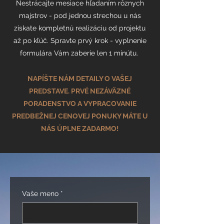
Nestrácajte mesiace hľadaním rôznych
majstrov - pod jednou strechou u nás
získate kompletnú realizáciu od projektu
až po kľúč. Spravte prvý krok - vyplnenie
formulára Vám zaberie len 1 minútu.
NAPÍŠTE NÁM DETAILY O VAŠEJ
PREDSTAVE. PRVÉ NEZÁVÄZNÉ
PORADENSTVO A VYPRACOVANIE
PREDBEŽNEJ CENOVEJ PONUKY MÁTE U
NÁS ÚPLNE ZADARMO!
Vaše meno
*