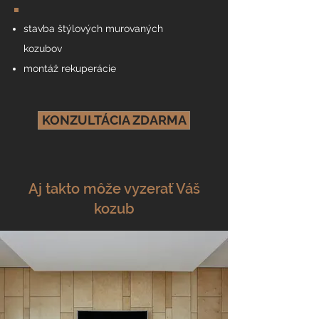
stavba štýlových murovaných
kozubov
montáž rekuperácie
KONZULTÁCIA ZDARMA
Aj takto môže vyzerať Váš
kozub